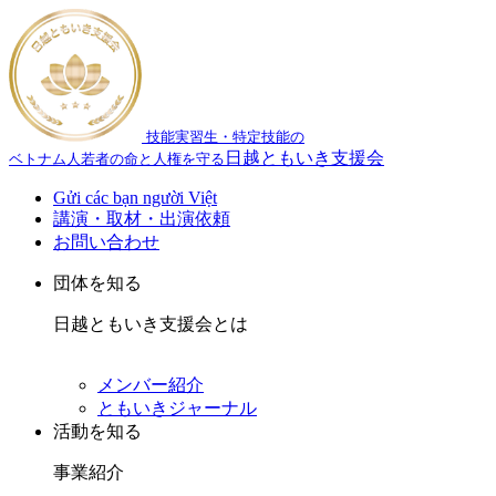
技能実習生・特定技能の
日越ともいき支援会
ベトナム人若者の命と人権を守る
Gửi các bạn người Việt
講演・取材・出演依頼
お問い合わせ
団体を知る
日越ともいき支援会とは
メンバー紹介
ともいきジャーナル
活動を知る
事業紹介