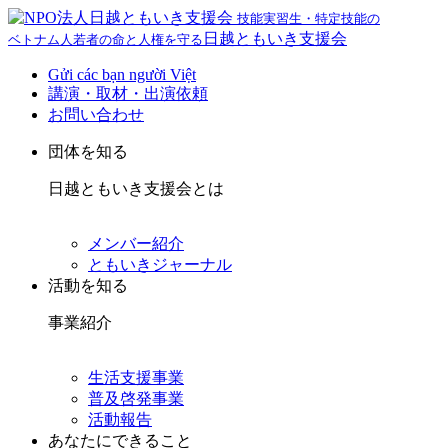
技能実習生・特定技能の
日越ともいき支援会
ベトナム人若者の命と人権を守る
Gửi các bạn người Việt
講演・取材・出演依頼
お問い合わせ
団体を知る
日越ともいき支援会とは
メンバー紹介
ともいきジャーナル
活動を知る
事業紹介
生活支援事業
普及啓発事業
活動報告
あなたにできること