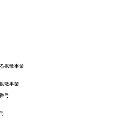
る拡散事業
号