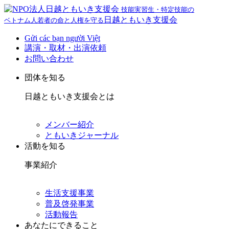
技能実習生・特定技能の
日越ともいき支援会
ベトナム人若者の命と人権を守る
Gửi các bạn người Việt
講演・取材・出演依頼
お問い合わせ
団体を知る
日越ともいき支援会とは
メンバー紹介
ともいきジャーナル
活動を知る
事業紹介
生活支援事業
普及啓発事業
活動報告
あなたにできること