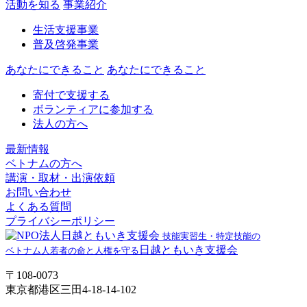
活動を知る
事業紹介
生活支援事業
普及啓発事業
あなたにできること
あなたにできること
寄付で支援する
ボランティアに参加する
法人の方へ
最新情報
ベトナムの方へ
講演・取材・出演依頼
お問い合わせ
よくある質問
プライバシーポリシー
技能実習生・特定技能の
日越ともいき支援会
ベトナム人若者の命と人権を守る
〒108-0073
東京都港区三田4-18-14-102