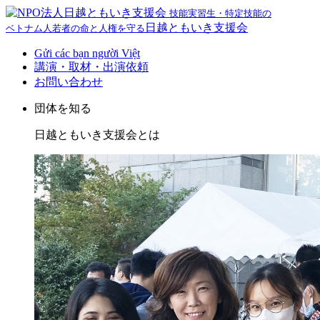
技能実習生・特定技能の
日越ともいき支援会
ベトナム人若者の命と人権を守る
Gửi các bạn người Việt
講演・取材・出演依頼
お問い合わせ
団体を知る
日越ともいき支援会とは