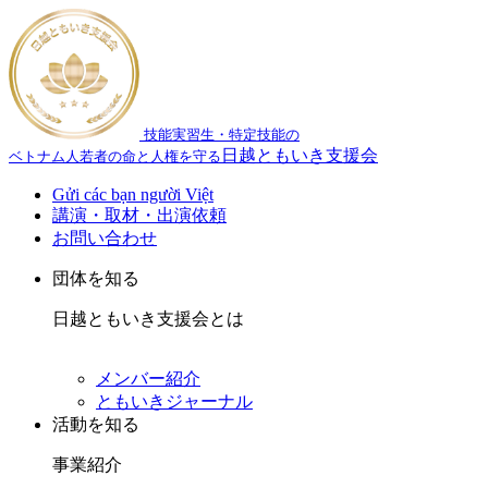
技能実習生・特定技能の
日越ともいき支援会
ベトナム人若者の命と人権を守る
Gửi các bạn người Việt
講演・取材・出演依頼
お問い合わせ
団体を知る
日越ともいき支援会とは
メンバー紹介
ともいきジャーナル
活動を知る
事業紹介