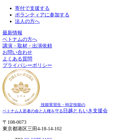
寄付で支援する
ボランティアに参加する
法人の方へ
最新情報
ベトナムの方へ
講演・取材・出演依頼
お問い合わせ
よくある質問
プライバシーポリシー
技能実習生・特定技能の
日越ともいき支援会
ベトナム人若者の命と人権を守る
〒108-0073
東京都港区三田4-18-14-102