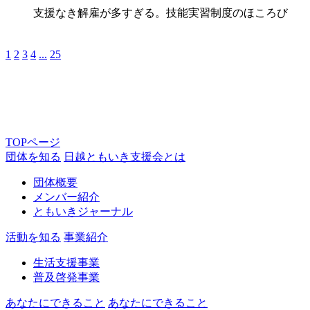
支援なき解雇が多すぎる。技能実習制度のほころび
1
2
3
4
...
25
TOPページ
団体を知る
日越ともいき支援会とは
団体概要
メンバー紹介
ともいきジャーナル
活動を知る
事業紹介
生活支援事業
普及啓発事業
あなたにできること
あなたにできること