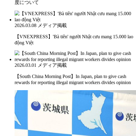
度について
2026.03.08
メディア掲載
【VNEXPRESS】'Bà tiên' người Nhật cưu mang 15.000 lao
động Việt
2026.03.01
メディア掲載
【South China Morning Post】In Japan, plan to give cash
rewards for reporting illegal migrant workers divides opinion