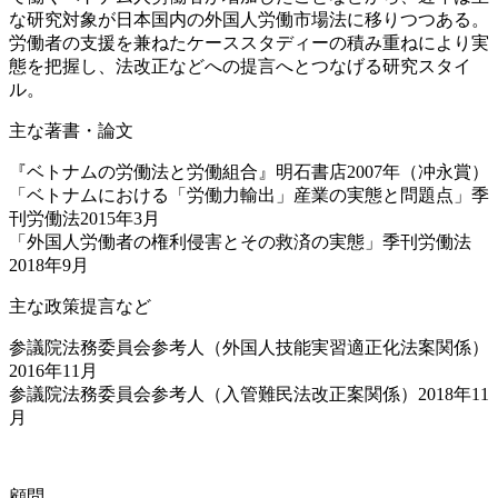
な研究対象が日本国内の外国人労働市場法に移りつつある。
労働者の支援を兼ねたケーススタディーの積み重ねにより実
態を把握し、法改正などへの提言へとつなげる研究スタイ
ル。
主な著書・論文
『ベトナムの労働法と労働組合』明石書店2007年（冲永賞）
「ベトナムにおける「労働力輸出」産業の実態と問題点」季
刊労働法2015年3月
「外国人労働者の権利侵害とその救済の実態」季刊労働法
2018年9月
主な政策提言など
参議院法務委員会参考人（外国人技能実習適正化法案関係）
2016年11月
参議院法務委員会参考人（入管難民法改正案関係）2018年11
月
顧問