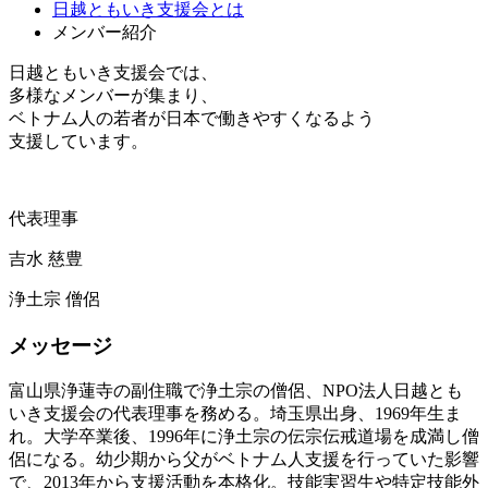
日越ともいき支援会とは
メンバー紹介
日越ともいき支援会では、
多様なメンバーが集まり、
ベトナム人の若者が日本で働きやすくなるよう
支援しています。
代表理事
吉水 慈豊
浄土宗 僧侶
メッセージ
富山県浄蓮寺の副住職で浄土宗の僧侶、NPO法人日越とも
いき支援会の代表理事を務める。埼玉県出身、1969年生ま
れ。大学卒業後、1996年に浄土宗の伝宗伝戒道場を成満し僧
侶になる。幼少期から父がベトナム人支援を行っていた影響
で、2013年から支援活動を本格化。技能実習生や特定技能外