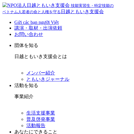
技能実習生・特定技能の
日越ともいき支援会
ベトナム人若者の命と人権を守る
Gửi các bạn người Việt
講演・取材・出演依頼
お問い合わせ
団体を知る
日越ともいき支援会とは
メンバー紹介
ともいきジャーナル
活動を知る
事業紹介
生活支援事業
普及啓発事業
活動報告
あなたにできること