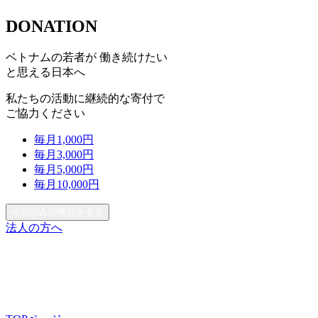
DONATION
ベトナムの若者が 働き続けたい
と思える日本へ
私たちの活動に継続的な寄付で
ご協力ください
毎月
1,000
円
毎月
3,000
円
毎月
5,000
円
毎月
10,000
円
今回のみの寄付をする
法人の方へ