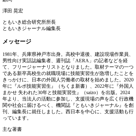
澤田 晃宏
ともいき総合研究所所長
ともいきジャーナル編集長
メッセージ
1981年、兵庫県神戸市出身。高校中退後、建設現場作業員、
男性向け実話誌編集者、週刊誌「AERA」の記者などを経
て、フリージャーナリストとなりました。取材テーマの一つ
である新卒高校生の就職現場に技能実習生が急増したことを
きっかけに、日本の外国人労働者の取材を始めました。2020
年に『ルポ技能実習生』（ちくま新書）、2022年に『外国人
まかせ 失われた30年と技能実習生』（saizo）を出版。2024
年より、当法人の活動に参加し、支援現場の声を広く行政機
関や社会に届けるべく、機関誌『ともいきジャーナル』を創
刊、編集長に就任しました。西日本を中心に、支援活動も行
っています。
主な著書