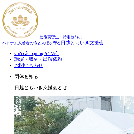
技能実習生・特定技能の
日越ともいき支援会
ベトナム人若者の命と人権を守る
Gửi các bạn người Việt
講演・取材・出演依頼
お問い合わせ
団体を知る
日越ともいき支援会とは