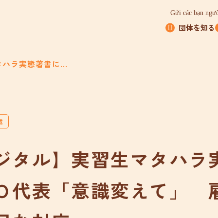
Gửi các bạn ngườ
団体を知る
ハラ実態著書に...
載
ジタル】実習生マタハラ
Ｏ代表「意識変えて」 