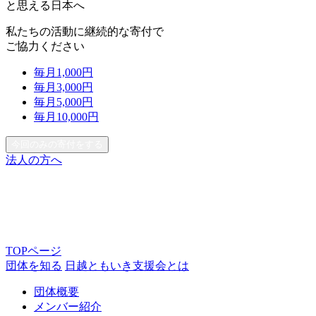
と思える日本へ
私たちの活動に継続的な寄付で
ご協力ください
毎月
1,000
円
毎月
3,000
円
毎月
5,000
円
毎月
10,000
円
今回のみの寄付をする
法人の方へ
TOPページ
団体を知る
日越ともいき支援会とは
団体概要
メンバー紹介