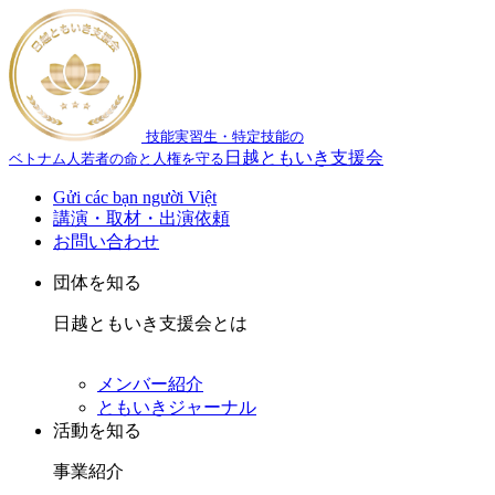
技能実習生・特定技能の
日越ともいき支援会
ベトナム人若者の命と人権を守る
Gửi các bạn người Việt
講演・取材・出演依頼
お問い合わせ
団体を知る
日越ともいき支援会とは
メンバー紹介
ともいきジャーナル
活動を知る
事業紹介