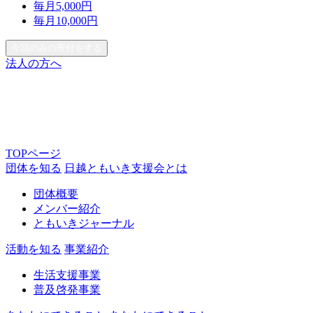
毎月
5,000
円
毎月
10,000
円
今回のみの寄付をする
法人の方へ
TOPページ
団体を知る
日越ともいき支援会とは
団体概要
メンバー紹介
ともいきジャーナル
活動を知る
事業紹介
生活支援事業
普及啓発事業