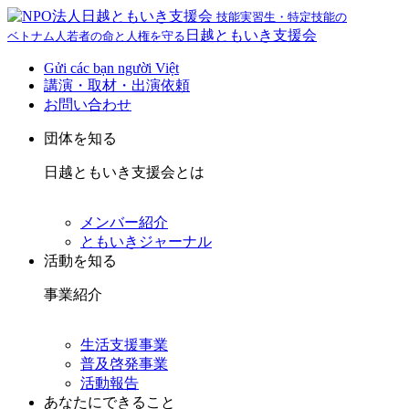
技能実習生・特定技能の
日越ともいき支援会
ベトナム人若者の命と人権を守る
Gửi các bạn người Việt
講演・取材・出演依頼
お問い合わせ
団体を知る
日越ともいき支援会とは
メンバー紹介
ともいきジャーナル
活動を知る
事業紹介
生活支援事業
普及啓発事業
活動報告
あなたにできること