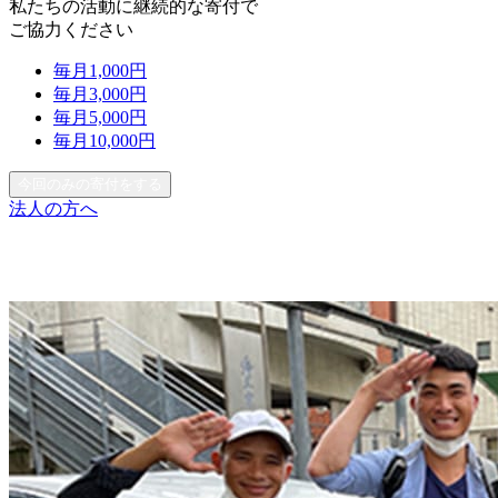
私たちの活動に継続的な寄付で
ご協力ください
毎月
1,000
円
毎月
3,000
円
毎月
5,000
円
毎月
10,000
円
今回のみの寄付をする
法人の方へ