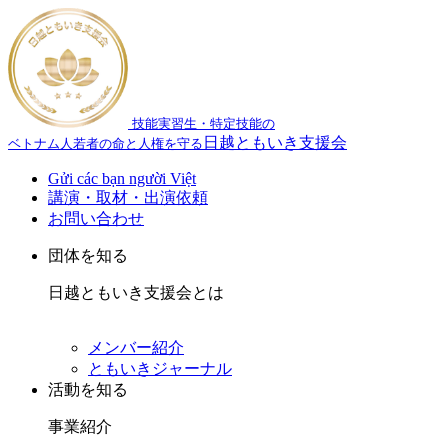
技能実習生・特定技能の
日越ともいき支援会
ベトナム人若者の命と人権を守る
Gửi các bạn người Việt
講演・取材・出演依頼
お問い合わせ
団体を知る
日越ともいき支援会とは
メンバー紹介
ともいきジャーナル
活動を知る
事業紹介