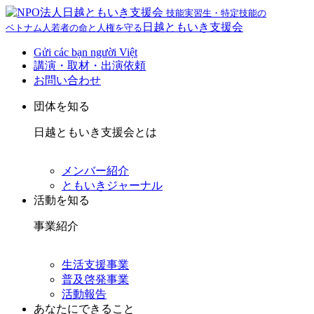
技能実習生・特定技能の
日越ともいき支援会
ベトナム人若者の命と人権を守る
Gửi các bạn người Việt
講演・取材・出演依頼
お問い合わせ
団体を知る
日越ともいき支援会とは
メンバー紹介
ともいきジャーナル
活動を知る
事業紹介
生活支援事業
普及啓発事業
活動報告
あなたにできること