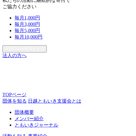
私たちの活動に継続的な寄付で
ご協力ください
毎月
1,000
円
毎月
3,000
円
毎月
5,000
円
毎月
10,000
円
今回のみの寄付をする
法人の方へ
TOPページ
団体を知る
日越ともいき支援会とは
団体概要
メンバー紹介
ともいきジャーナル