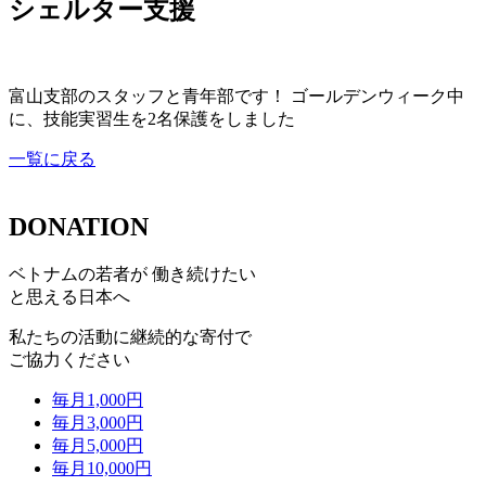
シェルター支援
富山支部のスタッフと青年部です！ ゴールデンウィーク中
に、技能実習生を2名保護をしました
一覧に戻る
DONATION
ベトナムの若者が 働き続けたい
と思える日本へ
私たちの活動に継続的な寄付で
ご協力ください
毎月
1,000
円
毎月
3,000
円
毎月
5,000
円
毎月
10,000
円