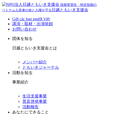
技能実習生・特定技能の
日越ともいき支援会
ベトナム人若者の命と人権を守る
Gửi các bạn người Việt
講演・取材・出演依頼
お問い合わせ
団体を知る
日越ともいき支援会とは
メンバー紹介
ともいきジャーナル
活動を知る
事業紹介
生活支援事業
普及啓発事業
活動報告
あなたにできること