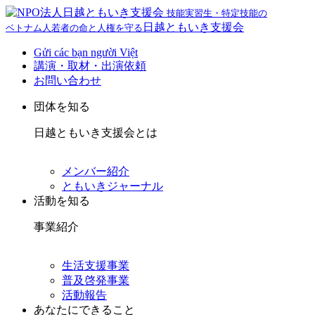
技能実習生・特定技能の
日越ともいき支援会
ベトナム人若者の命と人権を守る
Gửi các bạn người Việt
講演・取材・出演依頼
お問い合わせ
団体を知る
日越ともいき支援会とは
メンバー紹介
ともいきジャーナル
活動を知る
事業紹介
生活支援事業
普及啓発事業
活動報告
あなたにできること