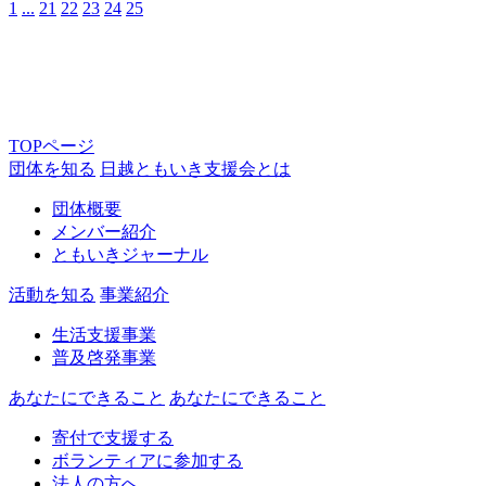
1
...
21
22
23
24
25
TOPページ
団体を知る
日越ともいき支援会とは
団体概要
メンバー紹介
ともいきジャーナル
活動を知る
事業紹介
生活支援事業
普及啓発事業
あなたにできること
あなたにできること
寄付で支援する
ボランティアに参加する
法人の方へ