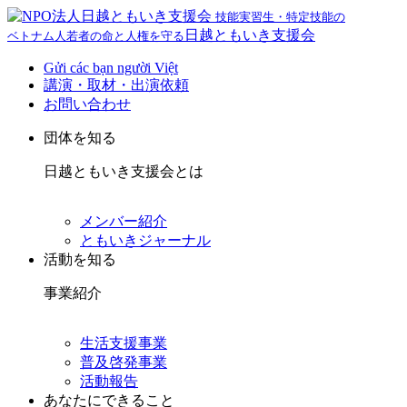
技能実習生・特定技能の
日越ともいき支援会
ベトナム人若者の命と人権を守る
Gửi các bạn người Việt
講演・取材・出演依頼
お問い合わせ
団体を知る
日越ともいき支援会とは
メンバー紹介
ともいきジャーナル
活動を知る
事業紹介
生活支援事業
普及啓発事業
活動報告
あなたにできること