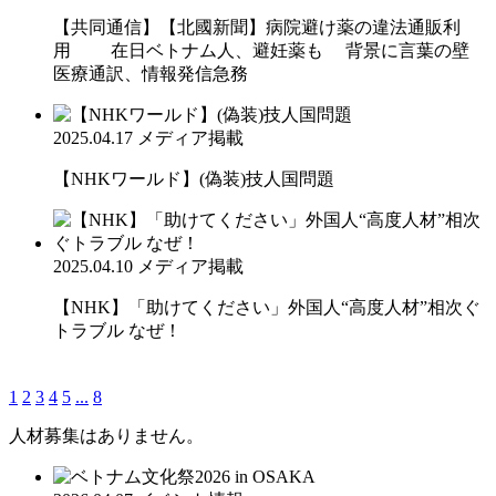
【共同通信】【北國新聞】病院避け薬の違法通販利
用 在日ベトナム人、避妊薬も 背景に言葉の壁
医療通訳、情報発信急務
2025.04.17
メディア掲載
【NHKワールド】(偽装)技人国問題
2025.04.10
メディア掲載
【NHK】「助けてください」外国人“高度人材”相次ぐ
トラブル なぜ！
1
2
3
4
5
...
8
人材募集はありません。