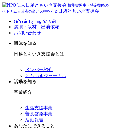
技能実習生・特定技能の
日越ともいき支援会
ベトナム人若者の命と人権を守る
Gửi các bạn người Việt
講演・取材・出演依頼
お問い合わせ
団体を知る
日越ともいき支援会とは
メンバー紹介
ともいきジャーナル
活動を知る
事業紹介
生活支援事業
普及啓発事業
活動報告
あなたにできること