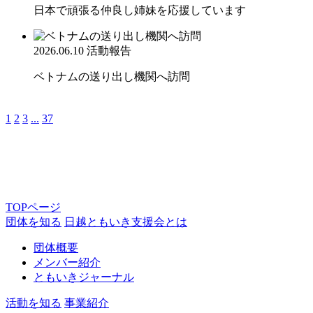
日本で頑張る仲良し姉妹を応援しています
2026.06.10
活動報告
ベトナムの送り出し機関へ訪問
1
2
3
...
37
TOPページ
団体を知る
日越ともいき支援会とは
団体概要
メンバー紹介
ともいきジャーナル
活動を知る
事業紹介