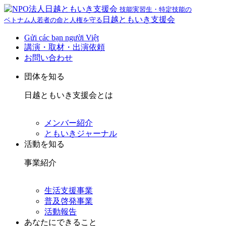
技能実習生・特定技能の
日越ともいき支援会
ベトナム人若者の命と人権を守る
Gửi các bạn người Việt
講演・取材・出演依頼
お問い合わせ
団体を知る
日越ともいき支援会とは
メンバー紹介
ともいきジャーナル
活動を知る
事業紹介
生活支援事業
普及啓発事業
活動報告
あなたにできること