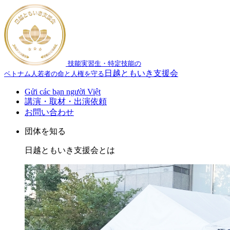
技能実習生・特定技能の
日越ともいき支援会
ベトナム人若者の命と人権を守る
Gửi các bạn người Việt
講演・取材・出演依頼
お問い合わせ
団体を知る
日越ともいき支援会とは