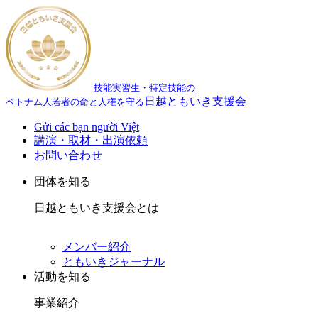
技能実習生・特定技能の
日越ともいき支援会
ベトナム人若者の命と人権を守る
Gửi các bạn người Việt
講演・取材・出演依頼
お問い合わせ
団体を知る
日越ともいき支援会とは
メンバー紹介
ともいきジャーナル
活動を知る
事業紹介